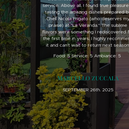
service. Above all, I found true pleasure
tasting the amazing dishes prepared b
Chef Nicola Frigato (who deserves m
praise) at "La Veranda." The sublime
flavors were something I rediscovered 
the first time in years. I highly recomm
it and can't wait to return next season
Food: 5 Service: 5 Ambiance: 5
MARCELLO ZUCCALA
SEPTEMBER 26th. 2025