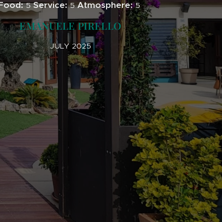
Food:
Service:
Atmosphere:
5
5
5
EMANUELE PIRELLO
JULY 2025