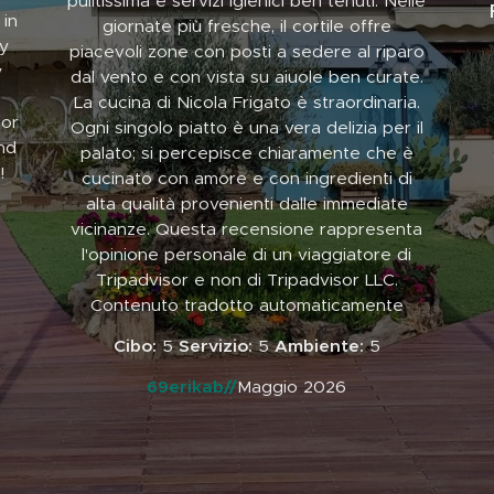
pulitissima e servizi igienici ben tenuti. Nelle
 in
giornate più fresche, il cortile offre
y
piacevoli zone con posti a sedere al riparo
y
dal vento e con vista su aiuole ben curate.
La cucina di Nicola Frigato è straordinaria.
for
Ogni singolo piatto è una vera delizia per il
end
palato; si percepisce chiaramente che è
!
cucinato con amore e con ingredienti di
alta qualità provenienti dalle immediate
vicinanze. Questa recensione rappresenta
l'opinione personale di un viaggiatore di
Tripadvisor e non di Tripadvisor LLC.
Contenuto tradotto automaticamente
Cibo:
5
Servizio:
5
Ambiente:
5
69erikab//
Maggio 2026