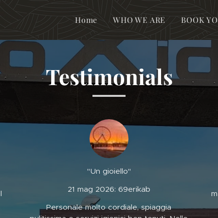
Home
WHO WE ARE
BOOK YO
Testimonials
"Un gioiello"
21 mag 2026: 69erikab
l
m
Personale molto cordiale, spiaggia