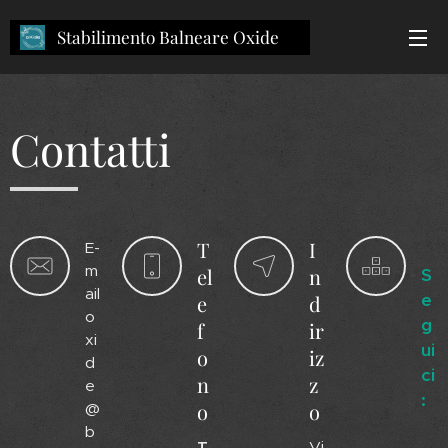
Stabilimento Balneare Oxide
OXIDE Oxide
Contatti
T
I
E-
m
el
n
S
ail
e
e
d
o
g
f
ir
xi
ui
o
iz
d
ci
n
z
e
:
o
o
@
b
T
Vi