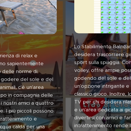
Lo Stabilimento Balnea
desidera trascorrere gi
ienza di relax e
sport sulla spiaggia. Co
 sono sapientemente
volley, offre ampie possi
to delle norme di
godendo del sole e del ma
i godere del sole e del
un'opzione intrigante e 
animali, c'è un'area
classico gioco. Inoltre,
mpo in compagnia delle
TV per chi desidera ril
 nostri amici a quattro
e un'area dedicata ai gio
 I più piccoli possono
divertirsi con amici e fa
intrattenimento e
intrattenimento rende 
 acqua calda per una